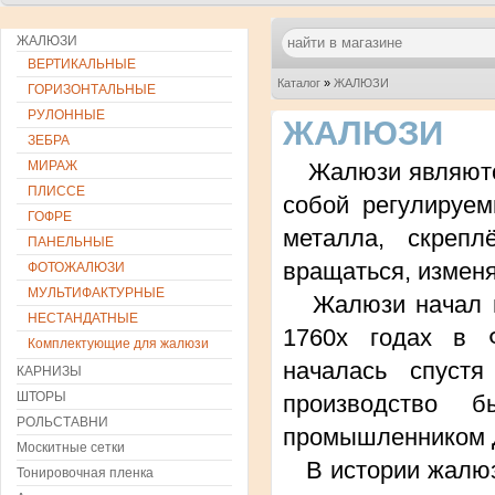
ЖАЛЮЗИ
ВЕРТИКАЛЬНЫЕ
Каталог
»
ЖАЛЮЗИ
ГОРИЗОНТАЛЬНЫЕ
РУЛОННЫЕ
ЖАЛЮЗИ
ЗЕБРА
МИРАЖ
Жалюзи являются
ПЛИССЕ
собой регулируем
ГОФРЕ
металла, скреп
ПАНЕЛЬНЫЕ
вращаться, изменя
ФОТОЖАЛЮЗИ
МУЛЬТИФАКТУРНЫЕ
Жалюзи начал пр
НЕСТАНДАТНЫЕ
1760х годах в 
Комплектующие для жалюзи
началась спуст
КАРНИЗЫ
ШТОРЫ
производство б
РОЛЬСТАВНИ
промышленником 
Москитные сетки
В истории жалюзи
Тонировочная пленка