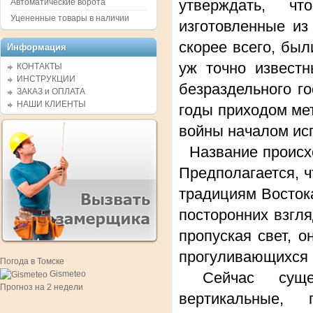
утверждать, ч
Автоматические ворота
Уцененные товары в наличии
изготовленные из
скорее всего, бы
Информация
уж точно извест
КОНТАКТЫ
ИНСТРУКЦИИ
безраздельного г
ЗАКАЗ и ОПЛАТА
НАШИ КЛИЕНТЫ
годы приходом ме
войны началом исп
Название происхо
Предполагается, ч
традициям Восток
посторонних взгл
пропуская свет, 
прогуливающихся 
Погода в Томске
Gismeteo
Сейчас сущест
Прогноз на 2 недели
вертикальные, 