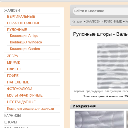
ЖАЛЮЗИ
ВЕРТИКАЛЬНЫЕ
Каталог
»
ЖАЛЮЗИ
»
РУЛОННЫЕ
»
К
ГОРИЗОНТАЛЬНЫЕ
РУЛОННЫЕ
Рулонные шторы - Валь
Коллекция Amigo
Коллекция Windeco
Коллекция Garden
ЗЕБРА
МИРАЖ
ПЛИССЕ
ГОФРЕ
ПАНЕЛЬНЫЕ
ФОТОЖАЛЮЗИ
первый
предыдущий
следующий
пос
МУЛЬТИФАКТУРНЫЕ
Товаров в данной категории:
95
НЕСТАНДАТНЫЕ
Изображения
Комплектующие для жалюзи
КАРНИЗЫ
ШТОРЫ