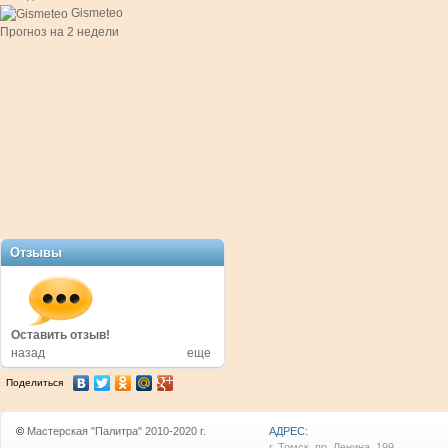
Gismeteo
Прогноз на 2 недели
Отзывы
в!
Оставить отзыв!
Оставить отзыв!
назад
еще
Поделиться
©
Мастерская "Палитра" 2010-2020 г.
АДРЕС:
г. Томск, пр. Ленина, 199