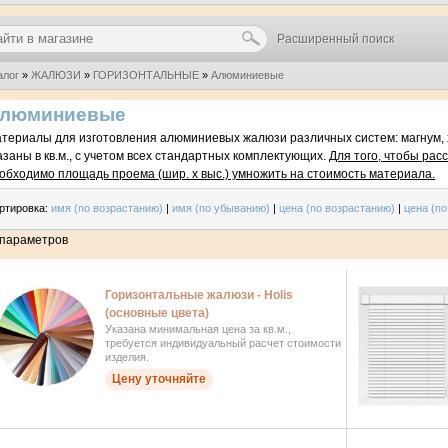
Расширенный поиск
алог
»
ЖАЛЮЗИ
»
ГОРИЗОНТАЛЬНЫЕ
»
Алюминиевые
люминиевые
териалы для изготовления алюминиевых жалюзи различных систем: магнум, х
азаны в кв.м., с учетом всех стандартных комплектующих.
Для того, чтобы рас
обходимо площадь проема (шир. х выс.) умножить на стоимость материала.
ртировка:
имя (по возрастанию)
|
имя (по убыванию)
|
цена (по возрастанию)
|
цена (п
 параметров
Горизонтальные жалюзи - Holis
(основные цвета)
Указана минимальная цена за кв.м.,
требуется индивидуальный расчет стоимости
изделия.
Цену уточняйте