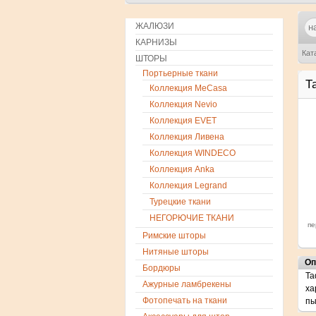
ЖАЛЮЗИ
КАРНИЗЫ
Кат
ШТОРЫ
Портьерные ткани
Т
Коллекция MeCasa
Коллекция Nevio
Коллекция EVET
Коллекция Ливена
Коллекция WINDECO
Коллекция Anka
Коллекция Legrand
Турецкие ткани
НЕГОРЮЧИЕ ТКАНИ
пе
Римские шторы
Нитяные шторы
Оп
Бордюры
Та
Ажурные ламбрекены
ха
Фотопечать на ткани
пы