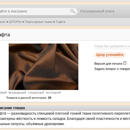
Расширенный поиск
алог
»
ШТОРЫ
»
Портьерные ткани
»
Тафта
афта
Товар был добавлен в н
Цену уточняйте
Версия для печати
Задать вопрос о товар
рвый
предыдущий
следующий
последний
Товаров в данной категории:
28
исание товара
фта́ — разновидность глянцевой плотной тонкой ткани полотняного переплет
рактерны жёсткость и ломкость складок. Благодаря своей пластичности и жёс
шные силуэты, объёмные драпировки.