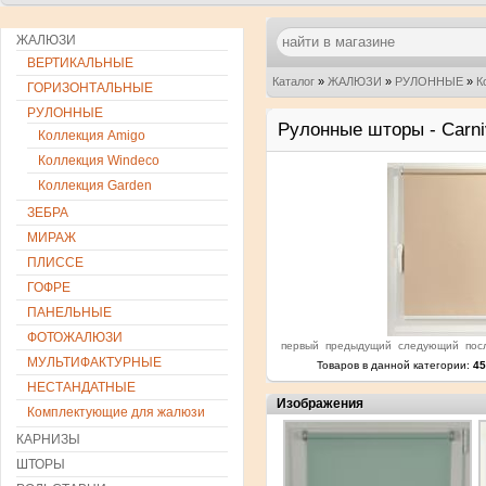
ЖАЛЮЗИ
ВЕРТИКАЛЬНЫЕ
Каталог
»
ЖАЛЮЗИ
»
РУЛОННЫЕ
»
К
ГОРИЗОНТАЛЬНЫЕ
РУЛОННЫЕ
Рулонные шторы - Carni
Коллекция Amigo
Коллекция Windeco
Коллекция Garden
ЗЕБРА
МИРАЖ
ПЛИССЕ
ГОФРЕ
ПАНЕЛЬНЫЕ
ФОТОЖАЛЮЗИ
первый
предыдущий
следующий
пос
МУЛЬТИФАКТУРНЫЕ
Товаров в данной категории:
45
НЕСТАНДАТНЫЕ
Изображения
Комплектующие для жалюзи
КАРНИЗЫ
ШТОРЫ