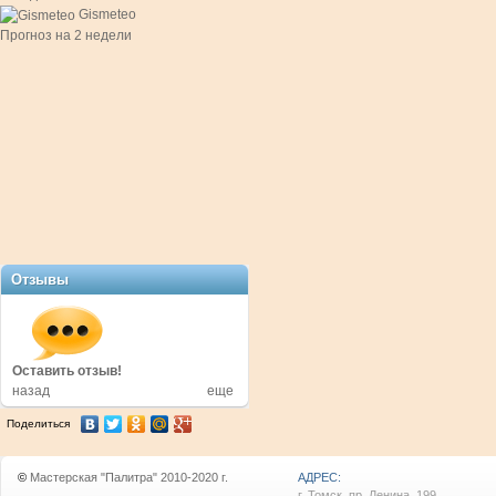
Gismeteo
Прогноз на 2 недели
Отзывы
в!
Оставить отзыв!
Оставить отзыв!
назад
еще
Поделиться
©
Мастерская "Палитра" 2010-2020 г.
АДРЕС:
г. Томск, пр. Ленина, 199