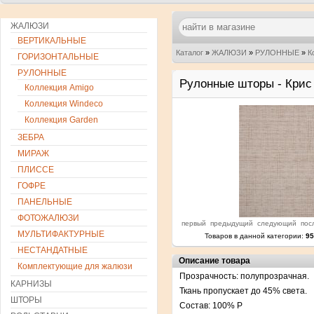
ЖАЛЮЗИ
ВЕРТИКАЛЬНЫЕ
Каталог
»
ЖАЛЮЗИ
»
РУЛОННЫЕ
»
К
ГОРИЗОНТАЛЬНЫЕ
РУЛОННЫЕ
Рулонные шторы - Крис
Коллекция Amigo
Коллекция Windeco
Коллекция Garden
ЗЕБРА
МИРАЖ
ПЛИССЕ
ГОФРЕ
ПАНЕЛЬНЫЕ
ФОТОЖАЛЮЗИ
первый
предыдущий
следующий
пос
МУЛЬТИФАКТУРНЫЕ
Товаров в данной категории:
95
НЕСТАНДАТНЫЕ
Описание товара
Комплектующие для жалюзи
Прозрачность: полупрозрачная.
КАРНИЗЫ
Ткань пропускает до 45% света.
ШТОРЫ
Состав: 100% P