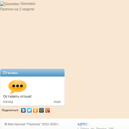
Gismeteo
Прогноз на 2 недели
Отзывы
в!
Оставить отзыв!
Оставить отзыв!
назад
еще
Поделиться
©
Мастерская "Палитра" 2010-2020 г.
АДРЕС:
г. Томск, пр. Ленина, 199