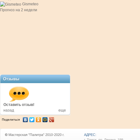
Gismeteo
Прогноз на 2 недели
Отзывы
в!
Оставить отзыв!
Оставить отзыв!
назад
еще
Поделиться
©
Мастерская "Палитра" 2010-2020 г.
АДРЕС:
г. Томск, пр. Ленина, 199