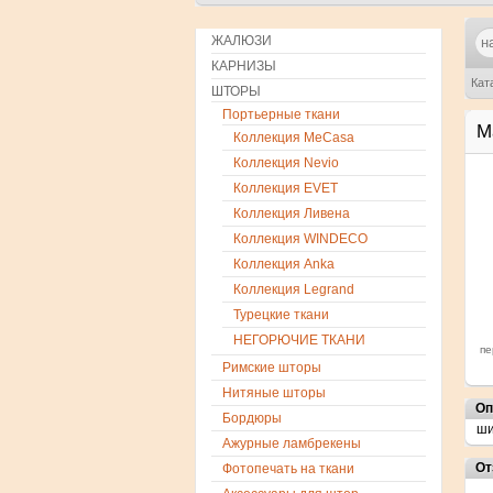
ЖАЛЮЗИ
КАРНИЗЫ
Кат
ШТОРЫ
Портьерные ткани
М
Коллекция MeCasa
Коллекция Nevio
Коллекция EVET
Коллекция Ливена
Коллекция WINDECO
Коллекция Anka
Коллекция Legrand
Турецкие ткани
НЕГОРЮЧИЕ ТКАНИ
пе
Римские шторы
Нитяные шторы
Оп
Бордюры
ши
Ажурные ламбрекены
От
Фотопечать на ткани