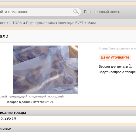
Расширенный поиск
алог
»
ШТОРЫ
»
Портьерные ткани
»
Коллекция EVET
»
Мали
али
Товар был добавлен в н
Цену уточняйте
Версия для печати
Задать вопрос о товар
рвый
предыдущий
следующий
последний
Товаров в данной категории:
71
исание товара
р. 295 см
зывы: