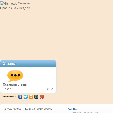
Gismeteo
Прогноз на 2 недели
Отзывы
в!
Оставить отзыв!
Оставить отзыв!
назад
еще
Поделиться
©
Мастерская "Палитра" 2010-2020 г.
АДРЕС:
г. Томск, пр. Ленина, 199