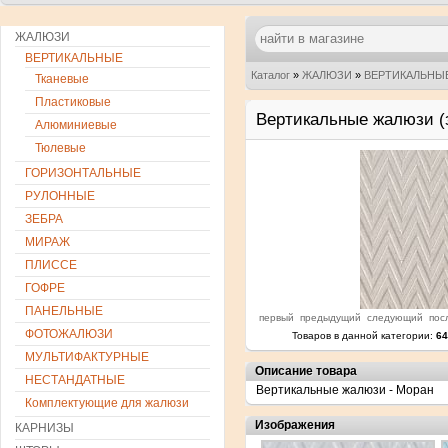
ЖАЛЮЗИ
ВЕРТИКАЛЬНЫЕ
Каталог
»
ЖАЛЮЗИ
»
ВЕРТИКАЛЬНЫ
Тканевые
Пластиковые
Вертикальные жалюзи (з
Алюминиевые
Тюлевые
ГОРИЗОНТАЛЬНЫЕ
РУЛОННЫЕ
ЗЕБРА
МИРАЖ
ПЛИССЕ
ГОФРЕ
ПАНЕЛЬНЫЕ
первый
предыдущий
следующий
пос
ФОТОЖАЛЮЗИ
Товаров в данной категории:
64
МУЛЬТИФАКТУРНЫЕ
Описание товара
НЕСТАНДАТНЫЕ
Вертикальные жалюзи - Моран
Комплектующие для жалюзи
Изображения
КАРНИЗЫ